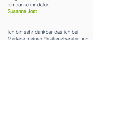
ich danke ihr dafür.
Susanne Jost
Ich bin sehr dankbar das ich bei
Marlene meinen Resilienzberater und
meinen Resilienzcoach machen
durfte.
Die Zeit hat mich sehr bereichert.
Danke für deine warmherzige und
einfühlende
Art.
Sara Terrana
Bei Marlene habe ich meine
Ausbildung zur Resilienzberaterin
gemacht und war begeistert.
Ich habe sie sehr professionell,